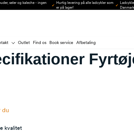
 puder, seler og kaleche - ingen
Hurtig levering på alle ladcykler som
Ladcykle
er på lager!
Danmar
ntakt
Outlet
Find os
Book service
Afbetaling
cifikationer Fyrtøj
r du
e kvalitet