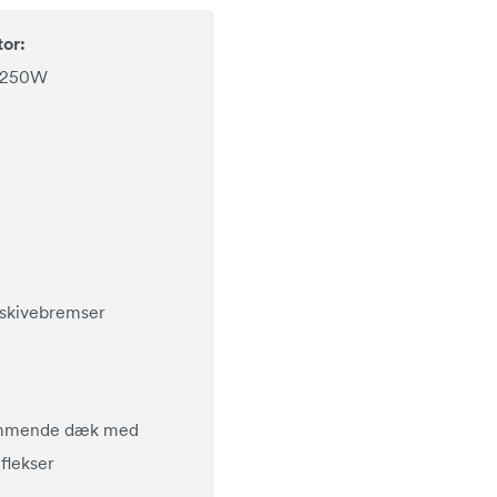
or:
 250W
 skivebremser
mmende dæk med
flekser