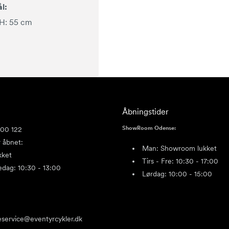
l:
 H: 55 cm
Åbningstider
ShowRoom Odense:
400 122
 åbnet:
Man: Showroom lukket
kket
Tirs - Fre: 10:30 - 17:00
redag: 10:30 - 13:00
Lørdag: 10:00 - 15:00
service@eventyrcykler.dk