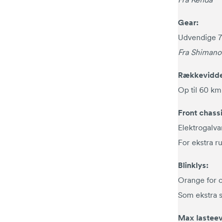
Gear:
Udvendige 7
Fra Shimano
Rækkevidd
Op til 60 km
Front chassi
Elektrogalva
For ekstra r
Blinklys:
Orange for 
Som ekstra 
Max lasteev