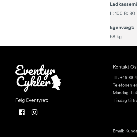
Ladkassemå
L: 100 B: 80
Egenvægt:
68 kg
Kontakt Os
Tlf: +45 38 
Telefonen er
Mandag: Lu
Følg Eventyret:
Tirsdag til f
Facebook
Instagram
Email:
Kunde