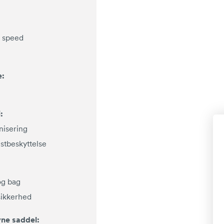
 speed
e:
:
nisering
ustbeskyttelse
og bag
sikkerhed
ne saddel: