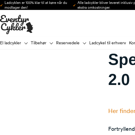
Ladcyklen er 100% klar til at køre når du
Alle ladcykler bliver leveret inklusiv
Gå til indhold
modtager den!
ekstra omkostninger.
El ladcykler
Tilbehør
Reservedele
Ladcykel til erhverv
Ko
Spe
2.0
Her finde
Fortryllend