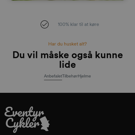
100% klar til at køre
Har du husket alt?
Du vil måske også kunne
lide
Anbefalet
Tilbehør
Hjelme