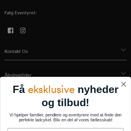
Følg Eventyret:
Facebook
Instagram
Kontakt Os
Åbningstider
eksklusive
Få
nyheder
Tilmeld Dig Vores Nyhedsbrev
og tilbud!
Vi hjælper familier, pendlere og eventyrere med at finde den
perfekte ladcykel. Bliv en del af vores fællesskab!
Om Os
Name