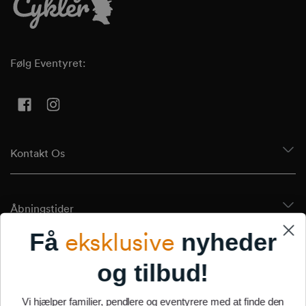
Følg Eventyret:
Facebook
Instagram
Kontakt Os
Åbningstider
eksklusive
Få
nyheder
Tilmeld Dig Vores Nyhedsbrev
og tilbud!
Vi hjælper familier, pendlere og eventyrere med at finde den