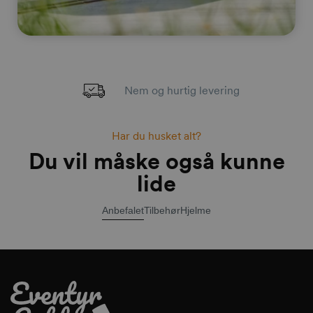
Nem og hurtig levering
Har du husket alt?
Du vil måske også kunne
lide
Anbefalet
Tilbehør
Hjelme