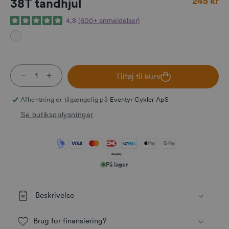
245 kr
38T tandhjul
4,8
(600+ anmeldelser)
Tilføj til kurv
Reducer antallet for 38T tandhjul
Øg antallet for 38T tandhjul
Afhentning er tilgængelig på
Eventyr Cykler ApS
Se butiksoplysninger
På lager
Beskrivelse
Brug for finansiering?