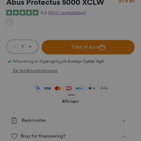
379 kr
Abus Protectus 5000 XCLW
4,8
(600+ anmeldelser)
Tilføj til kurv
Reducer antallet for Abus Protectus 5000 XCLW
Øg antallet for Abus Protectus 5000 XCLW
Afhentning er tilgængelig på
Eventyr Cykler ApS
Se butiksoplysninger
På lager
Beskrivelse
Brug for finansiering?