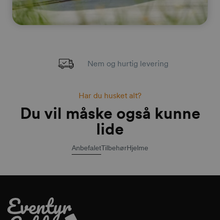
Nem og hurtig levering
Har du husket alt?
Du vil måske også kunne
lide
Anbefalet
Tilbehør
Hjelme