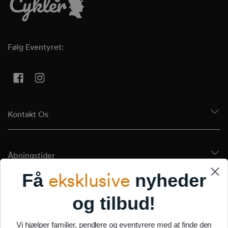
Følg Eventyret:
Facebook
Instagram
Kontakt Os
Åbningstider
eksklusive
Få
nyheder
Tilmeld Dig Vores Nyhedsbrev
og tilbud!
Vi hjælper familier, pendlere og eventyrere med at finde den