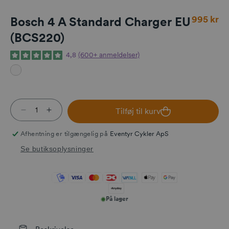
Normalpri
995 kr
Bosch 4 A Standard Charger EU
(BCS220)
4,8
(600+ anmeldelser)
Tilføj til kurv
Reducer antallet for Bosch 4 A Standard Charger
Øg antallet for Bosch 4 A Standard Charger
Afhentning er tilgængelig på
Eventyr Cykler ApS
Se butiksoplysninger
På lager