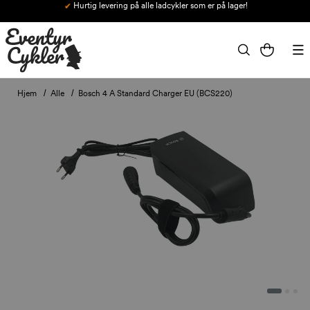
Hurtig levering på alle ladcykler som er på lager!
Gå til indhold
Indkøbskurv
Hjem
Alle
Bosch 4 A Standard Charger EU (BCS220)