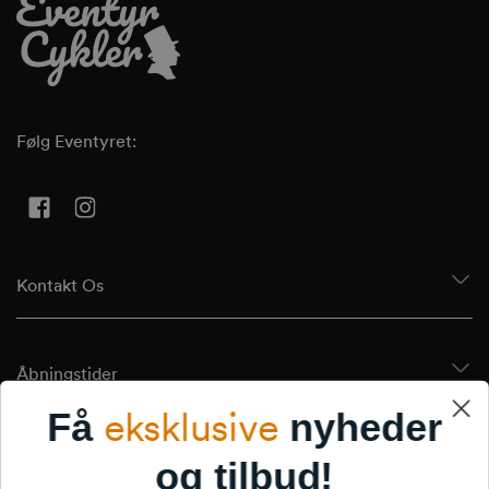
Følg Eventyret:
Facebook
Instagram
Kontakt Os
Åbningstider
eksklusive
Få
nyheder
Tilmeld Dig Vores Nyhedsbrev
og tilbud!