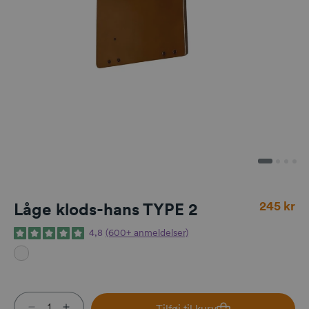
Normalpri
245 kr
Låge klods-hans TYPE 2
4,8
(600+ anmeldelser)
Tilføj til kurv