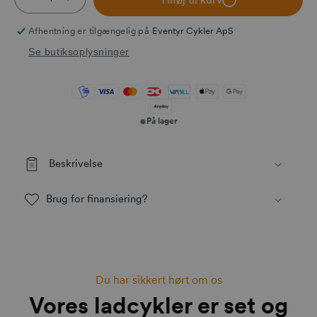
Reducer antallet for Låge klods-hans TYPE 2
Øg antallet for Låge klods-hans TYPE 2
Afhentning er tilgængelig på
Eventyr Cykler ApS
Se butiksoplysninger
På lager
Beskrivelse
Brug for finansiering?
Du har sikkert hørt om os
Vores ladcykler er set og