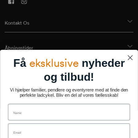
Facebook
Instagram
Kontakt Os
Åbningstider
eksklusive
Få
nyheder
Tilmeld Dig Vores Nyhedsbrev
og tilbud!
Vi hjælper familier, pendlere og eventyrere med at finde den
perfekte ladcykel. Bliv en del af vores fællesskab!
Om Os
Name
Email