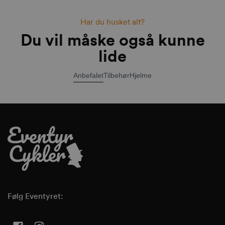
Har du husket alt?
Du vil måske også kunne
lide
Anbefalet
Tilbehør
Hjelme
Følg Eventyret: