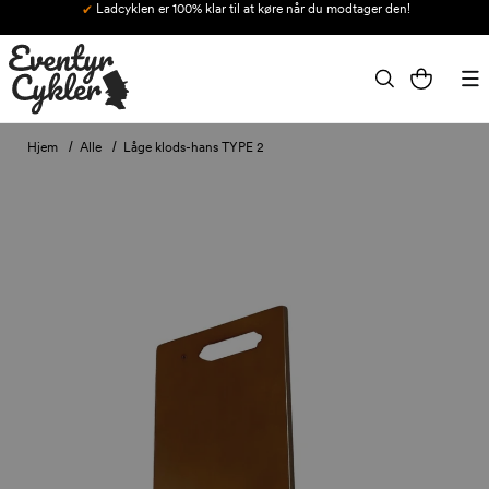
Ladcyklen er 100% klar til at køre når du modtager den!
Gå til indhold
Indkøbskurv
Hjem
Alle
Låge klods-hans TYPE 2