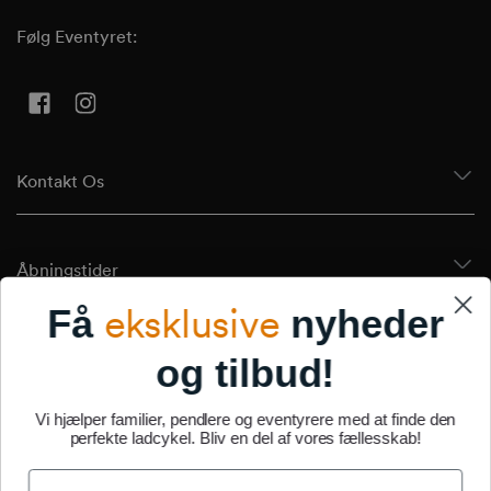
Følg Eventyret:
Facebook
Instagram
Kontakt Os
Åbningstider
eksklusive
Få
nyheder
Tilmeld Dig Vores Nyhedsbrev
og tilbud!
Vi hjælper familier, pendlere og eventyrere med at finde den
perfekte ladcykel. Bliv en del af vores fællesskab!
Om Os
Name