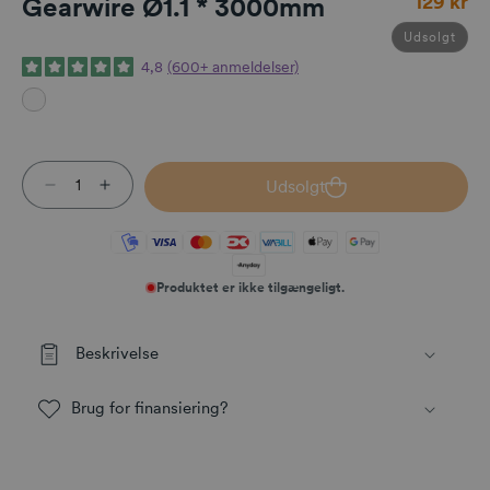
129 kr
Gearwire Ø1.1 * 3000mm
Udsolgt
4,8
(600+ anmeldelser)
Udsolgt
Reducer antallet for Gearwire Ø1.1 * 3000mm
Øg antallet for Gearwire Ø1.1 * 3000mm
Produktet er ikke tilgængeligt.
Beskrivelse
Brug for finansiering?