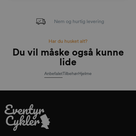
Nem og hurtig levering
Har du husket alt?
Du vil måske også kunne
lide
Anbefalet
Tilbehør
Hjelme