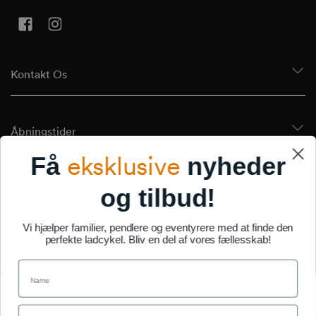
Facebook
Instagram
Kontakt Os
Åbningstider
eksklusive
Få
nyheder
Tilmeld Dig Vores Nyhedsbrev
og tilbud!
Vi hjælper familier, pendlere og eventyrere med at finde den
perfekte ladcykel. Bliv en del af vores fællesskab!
Om Os
Name
Email