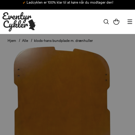
Ladcyklen er 100% klar til at køre når du modtager den!
Gå til indhold
Indkøbskurv
Hjem
Alle
klods-hans bundplade m. drænhuller