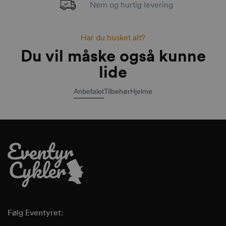
Nem og hurtig levering
Har du husket alt?
Du vil måske også kunne
lide
Anbefalet
Tilbehør
Hjelme
Følg Eventyret: