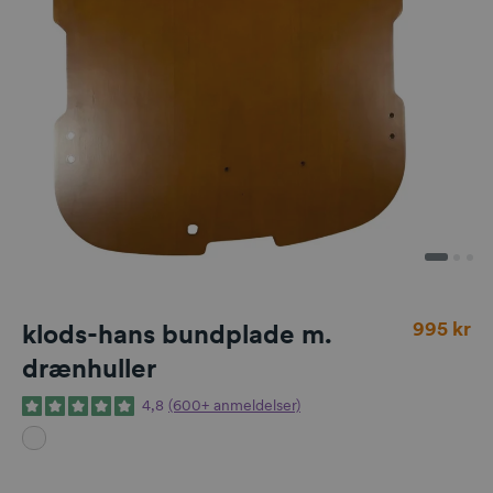
Normalpri
995 kr
klods-hans bundplade m.
drænhuller
4,8
(600+ anmeldelser)