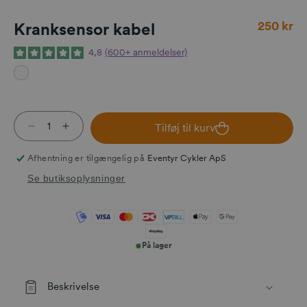
Normalpri
250 kr
Kranksensor kabel
4,8
(600+ anmeldelser)
Tilføj til kurv
Reducer antallet for Kranksensor kabel
Øg antallet for Kranksensor kabel
Afhentning er tilgængelig på
Eventyr Cykler ApS
Se butiksoplysninger
På lager
Beskrivelse