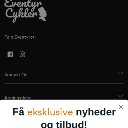
Følg Eventyret:
Facebook
Instagram
Kontakt Os
Åbningstider
eksklusive
Få
nyheder
Tilmeld Dig Vores Nyhedsbrev
og tilbud!