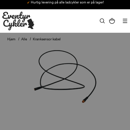
Hurtig levering på alle ladcykler som er på lager!
Gå til indhold
Indkøbskurv
Hjem
Alle
Kranksensor kabel