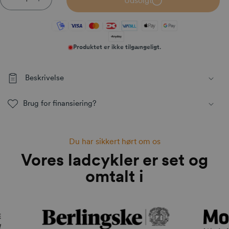
Udsolgt
Reducer antallet for Nordic Rulleleje 20x47x15,25mm
Øg antallet for Nordic Rulleleje 20x47x15,25m
Produktet er ikke tilgængeligt.
Beskrivelse
Brug for finansiering?
Du har sikkert hørt om os
Vores ladcykler er set og
omtalt i