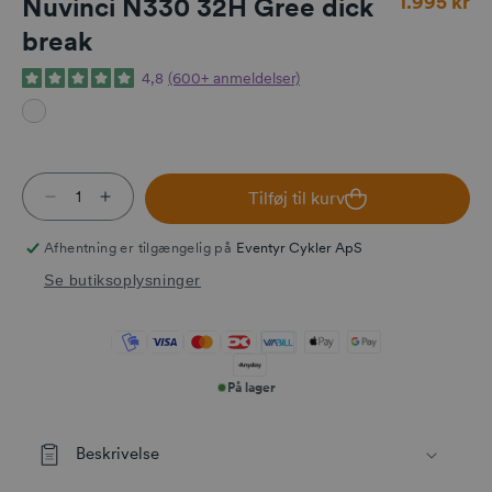
1.995 kr
Nuvinci N330 32H Gree dick
break
4,8
(600+ anmeldelser)
Tilføj til kurv
Reducer antallet for Nuvinci N330 32H Gree dick 
Øg antallet for Nuvinci N330 32H Gree dick
Afhentning er tilgængelig på
Eventyr Cykler ApS
Se butiksoplysninger
På lager
Beskrivelse