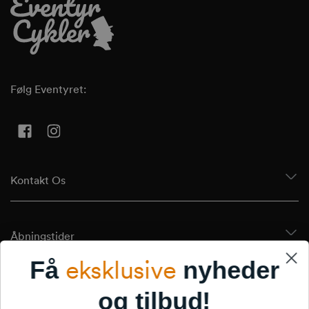
Følg Eventyret:
Facebook
Instagram
Kontakt Os
Åbningstider
eksklusive
Få
nyheder
Tilmeld Dig Vores Nyhedsbrev
og tilbud!