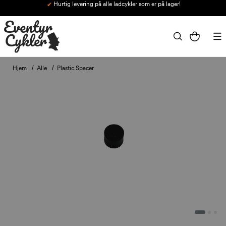
Hurtig levering på alle ladcykler som er på lager!
Gå til indhold
Indkøbskurv
Hjem
Alle
Plastic Spacer