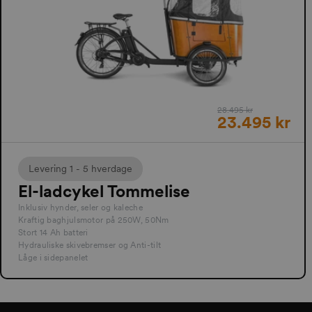
28.495 kr
23.495 kr
Levering 1 - 5 hverdage
El-ladcykel Tommelise
Inklusiv hynder, seler og kaleche
Kraftig baghjulsmotor på 250W, 50Nm
Stort 14 Ah batteri
Hydrauliske skivebremser og Anti-tilt
Låge i sidepanelet