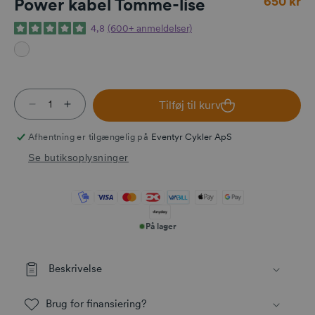
650 kr
Power kabel Tomme-lise
4,8
(600+ anmeldelser)
Tilføj til kurv
Reducer antallet for Power kabel Tomme-lise
Øg antallet for Power kabel Tomme-lise
Afhentning er tilgængelig på
Eventyr Cykler ApS
Se butiksoplysninger
På lager
Beskrivelse
Brug for finansiering?