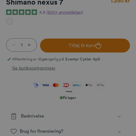
1.250 kr
Shimano nexus 7
4,8
(600+ anmeldelser)
Tilføj til kurv
Reducer antallet for Shimano nexus 7
Øg antallet for Shimano nexus 7
Afhentning er tilgængelig på
Eventyr Cykler ApS
Se butiksoplysninger
På lager
Beskrivelse
Brug for finansiering?