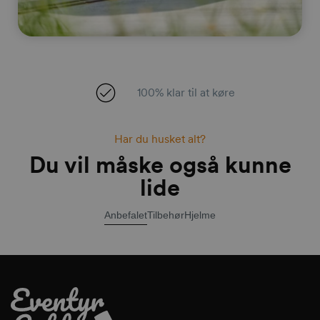
100% klar til at køre
Har du husket alt?
Du vil måske også kunne
lide
Anbefalet
Tilbehør
Hjelme