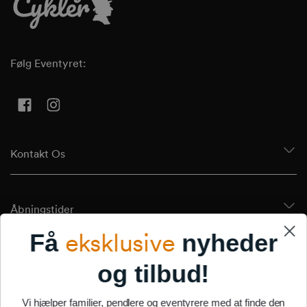
Følg Eventyret:
Facebook
Instagram
Kontakt Os
Åbningstider
eksklusive
Få
nyheder
Tilmeld Dig Vores Nyhedsbrev
og tilbud!
Vi hjælper familier, pendlere og eventyrere med at finde den