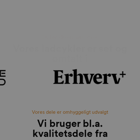
Du har sikkert hørt om os
Vores ladcykler er set og
omtalt i
Vores dele er omhyggeligt udvalgt
Vi bruger bl.a.
kvalitetsdele fra