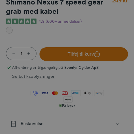
249 kr
Shimano Nexus 7 speed gear
grab med kabel
4,8
(600+ anmeldelser)
Tilføj til kurv
Reducer antallet for Shimano Nexus 7 speed gear
Øg antallet for Shimano Nexus 7 speed gea
Afhentning er tilgængelig på
Eventyr Cykler ApS
Se butiksoplysninger
På lager
Beskrivelse