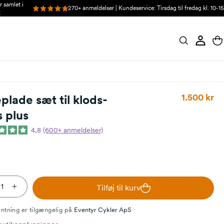
r samlet i
270+ anmeldelser | Kundeservice: Tirsdag til fredag kl. 10-15
k
Log ind
Indkøbs
Normalpri
1.500 kr
plade sæt til klods-
 plus
4,8
(600+ anmeldelser)
Tilføj til kurv
ducer antallet for Sideplade sæt til klods-hans plus
Øg antallet for Sideplade sæt til klods-hans plus
ntning er tilgængelig på
Eventyr Cykler ApS