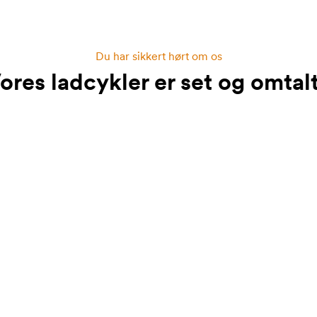
Du har sikkert hørt om os
ores ladcykler er set og omtalt
Vores dele er omhyggeligt udvalgt
Vi bruger bl.a. kvalitetsdele fr