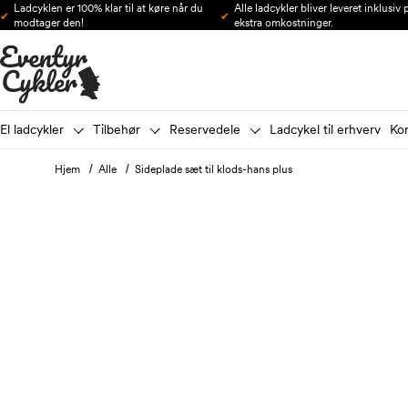
Ladcyklen er 100% klar til at køre når du
Alle ladcykler bliver leveret inklusiv
Gå til indhold
modtager den!
ekstra omkostninger.
El ladcykler
Tilbehør
Reservedele
Ladcykel til erhverv
Ko
Hjem
Alle
Sideplade sæt til klods-hans plus