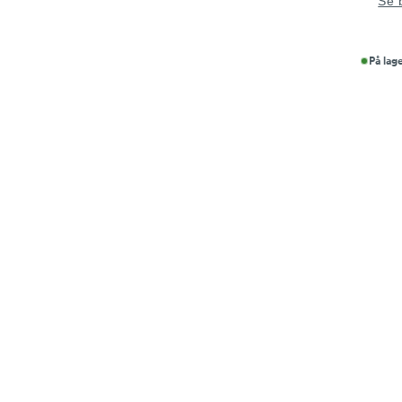
Se 
På lag