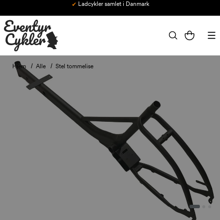
Ladcykler samlet i Danmark
Gå til indhold
Indkøbskurv
Hjem
Alle
Stel tommelise