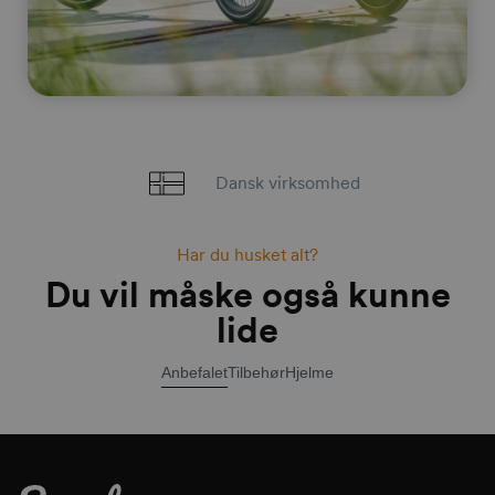
Dansk virksomhed
Har du husket alt?
Du vil måske også kunne
lide
Anbefalet
Tilbehør
Hjelme