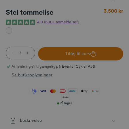
Normalpris
3.500 kr
Stel tommelise
4,8
(600+ anmeldelser)
Tilføj til kurv
Reducer antallet for Stel tommelise
Øg antallet for Stel tommelise
Afhentning er tilgængelig på
Eventyr Cykler ApS
Se butiksoplysninger
På lager
Beskrivelse