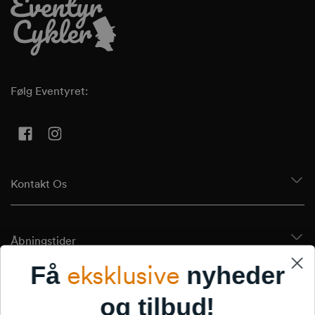
Følg Eventyret:
Facebook
Instagram
Kontakt Os
Åbningstider
eksklusive
Få
nyheder
Tilmeld Dig Vores Nyhedsbrev
og tilbud!