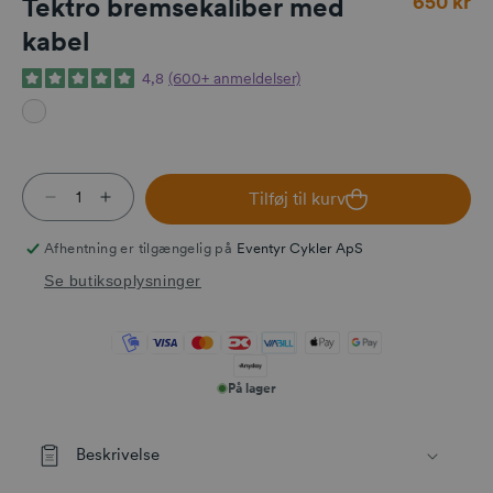
650 kr
Tektro bremsekaliber med
kabel
4,8
(600+ anmeldelser)
Tilføj til kurv
Reducer antallet for Tektro bremsekaliber med kab
Øg antallet for Tektro bremsekaliber med ka
Afhentning er tilgængelig på
Eventyr Cykler ApS
Se butiksoplysninger
På lager
Beskrivelse