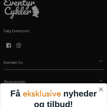
Følg Eventyret:
Facebook
Instagram
Kontakt Os
Åbningstider
eksklusive
Få
nyheder
Tilmeld Dig Vores Nyhedsbrev
og tilbud!