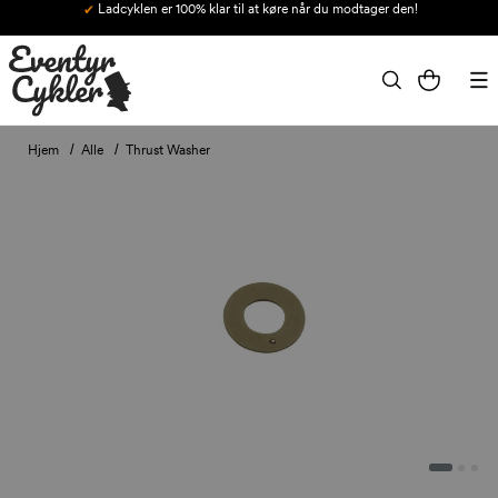
Alle ladcykler bliver leveret inklusiv puder, seler og kaleche - ingen ekstra
Gå til indhold
omkostninger.
Indkøbskurv
Hjem
Alle
Thrust Washer