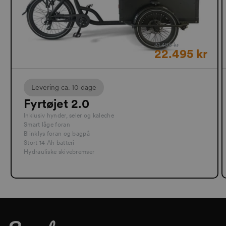
31.495 kr
22.495 kr
Levering ca. 10 dage
Fyrtøjet 2.0
Inklusiv hynder, seler og kaleche
Smart låge foran
Blinklys foran og bagpå
Stort 14 Ah batteri
Hydrauliske skivebremser