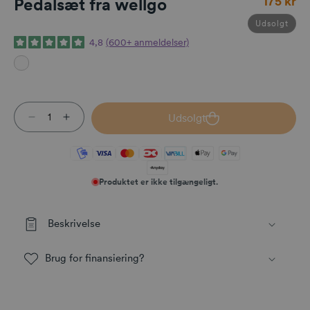
175 kr
Pedalsæt fra wellgo
Udsolgt
4,8
(600+ anmeldelser)
Udsolgt
Reducer antallet for Pedalsæt fra wellgo
Øg antallet for Pedalsæt fra wellgo
Produktet er ikke tilgængeligt.
Beskrivelse
Brug for finansiering?