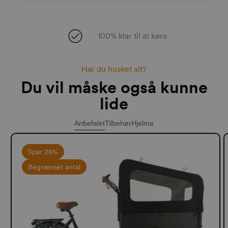
100% klar til at køre
Har du husket alt?
Du vil måske også kunne
lide
Anbefalet
Tilbehør
Hjelme
Spar 28%
Begrænset antal